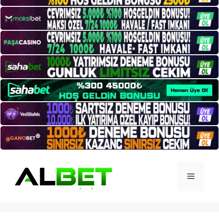
İçeriğe
atla
Menü