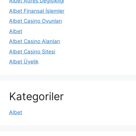
Albet Adres Değişikliği
Albet Finansal İşlemler
Albet Casino Oyunları
Albet
Albet Casino Alanları
Albet Casino Sitesi
Albet Üyelik
Kategoriler
Albet