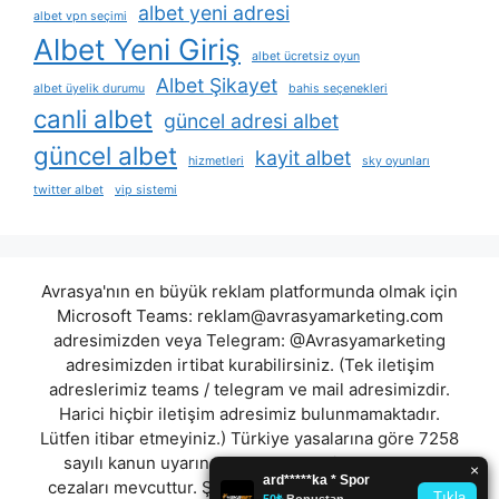
albet yeni adresi
albet vpn seçimi
Albet Yeni Giriş
albet ücretsiz oyun
Albet Şikayet
albet üyelik durumu
bahis seçenekleri
canli albet
güncel adresi albet
güncel albet
kayit albet
hizmetleri
sky oyunları
twitter albet
vip sistemi
Avrasya'nın en büyük reklam platformunda olmak için
Microsoft Teams:
reklam@avrasyamarketing.com
adresimizden veya Telegram: @Avrasyamarketing
adresimizden irtibat kurabilirsiniz. (Tek iletişim
adreslerimiz teams / telegram ve mail adresimizdir.
Harici hiçbir iletişim adresimiz bulunmamaktadır.
Lütfen itibar etmeyiniz.) Türkiye yasalarına göre 7258
sayılı kanun uyarınca yasa dışı bahis oynamanın
cezaları mevcuttur. Şu an bulunduğunuz site hiç bir