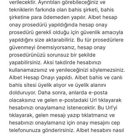
verilecektir. Ayrıntıları görebileceğiniz ve
tekniklerin farkında olan bahis şirketi, bahis
şirketine para ödemeden yapılır. Albet hesap
onay prosedürü yapıldığında hesap onay
prosedürü gerekli olduğu için güvenlik amacıyla
yapıldığını size aktarabiliriz. Bu tür prosedürlere
güvenmeyi önemsiyorsanız, hesap onay
prosedürünüzü sorunsuz bir şekilde
yapabilirsiniz. Aksi takdirde hesabınızı
kullanamazsınız ve yenileceğinizi söylemezsiniz.
Albet Hesap Onayı yapıldı. Albet bahis ve canlı
bahis sitesi üyelik alıyor ve üyelik alanını
dolduruyor. Daha sonra, anlarda e-posta
olacaksınız ve gelen e-postadaki Url tıklayarak
hesabınızı onaylamanız istenecektir. Bu Url’yi
tıklayarak, gelen mesajı yazıp tıklatmanız ve
hesabınızı onaylamanız için onay mesajını cep
telefonunuza gönderirsiniz. Albet hesabını nasıl