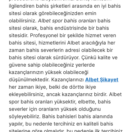
ilgilendiren bahis şirketleri arasında en iyi bahis
sitesi olarak görebileceğinizden emin
olabilirsiniz.
Albet spor bahis oranları
bahis
sitesi olarak, bahis endüstrisinde bir bahis
sitesidir. Profesyonel bir şekilde hizmet veren
bahis sitesi, hizmetlerini Albet aracılığıyla her
zaman bahis severlerin adresi olabilecek bir
bahis sitesi olarak sürdürüyor. Çünkü kalite ve
güvene sahip olabileceğiniz yerlerde
kazançlarınızın yüksek olabileceği
düşünülmektedir. Kazançlarınızı
Albet Şikayet
her zaman ikiye, belki de dörtte ikiye
ekleyebilirsiniz, ancak kazançlarınız birdir. Albet
spor bahis oranları yüksektir, elbette, bahis
severler için oranların yüksek olduğunu
söyleyebiliriz. Bahis bahisleri bahis alanında
yapılır, bu nedenle tercihiniz en kaliteli bahis
sitelerine göre olmalıdır, bu nedenle ilk tercihiniz