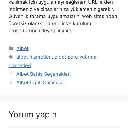
katılmak için uygulamayı sağlanan URL’lerden
indirmeniz ve cihazlarınıza yüklemeniz gerekir.
Güvenlik tarama uygulamalarını web sitesinden
ücretsiz olarak indirebilir ve kurulum
prosedürünü izleyebilirsiniz.
Kategoriler
Albet
Etiketler
albet hizmetleri
,
albet para yatirma
,
hizmetleri
Albet Bahis Seçenekleri
Albet Canlı Casinolar
Yorum yapın