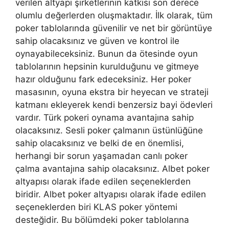
verilen altyapı şirketlerinin katkısı son derece
olumlu değerlerden oluşmaktadır. İlk olarak, tüm
poker tablolarında güvenilir ve net bir görüntüye
sahip olacaksınız ve güven ve kontrol ile
oynayabileceksiniz. Bunun da ötesinde oyun
tablolarının hepsinin kurulduğunu ve gitmeye
hazır olduğunu fark edeceksiniz. Her poker
masasının, oyuna ekstra bir heyecan ve strateji
katmanı ekleyerek kendi benzersiz bayi ödevleri
vardır. Türk pokeri oynama avantajına sahip
olacaksınız. Sesli poker çalmanın üstünlüğüne
sahip olacaksınız ve belki de en önemlisi,
herhangi bir sorun yaşamadan canlı poker
çalma avantajına sahip olacaksınız. Albet poker
altyapısı olarak ifade edilen seçeneklerden
biridir. Albet poker altyapısı olarak ifade edilen
seçeneklerden biri KLAS poker yöntemi
desteğidir. Bu bölümdeki poker tablolarına