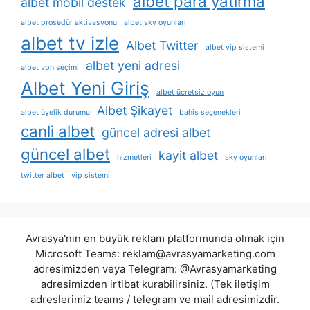
albet para yatirma
albet mobil destek
albet prosedür aktivasyonu
albet sky oyunları
albet tv izle
Albet Twitter
albet vip sistemi
albet yeni adresi
albet vpn seçimi
Albet Yeni Giriş
albet ücretsiz oyun
Albet Şikayet
albet üyelik durumu
bahis seçenekleri
canli albet
güncel adresi albet
güncel albet
kayit albet
hizmetleri
sky oyunları
twitter albet
vip sistemi
Avrasya'nın en büyük reklam platformunda olmak için
Microsoft Teams:
reklam@avrasyamarketing.com
adresimizden veya Telegram: @Avrasyamarketing
adresimizden irtibat kurabilirsiniz. (Tek iletişim
adreslerimiz teams / telegram ve mail adresimizdir.