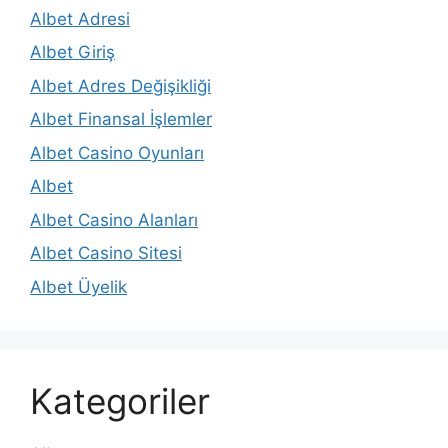
Albet Adresi
Albet Giriş
Albet Adres Değişikliği
Albet Finansal İşlemler
Albet Casino Oyunları
Albet
Albet Casino Alanları
Albet Casino Sitesi
Albet Üyelik
Kategoriler