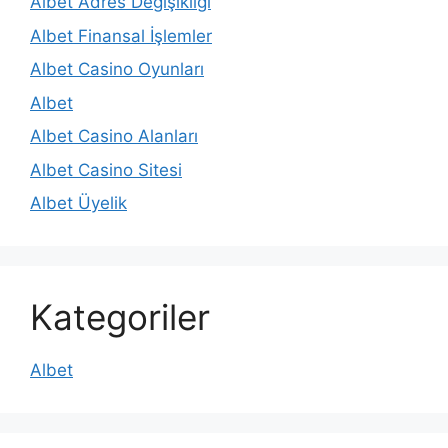
Albet Adres Değişikliği
Albet Finansal İşlemler
Albet Casino Oyunları
Albet
Albet Casino Alanları
Albet Casino Sitesi
Albet Üyelik
Kategoriler
Albet