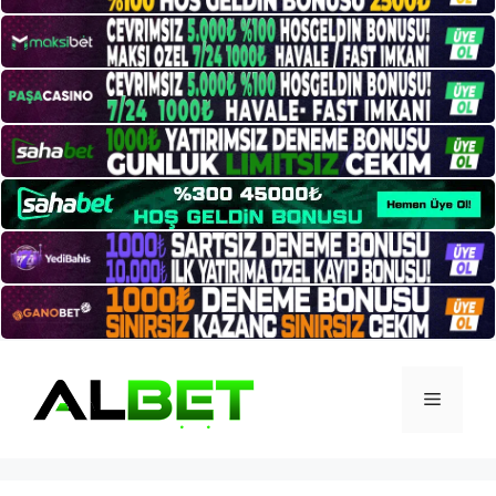
İçeriğe
atla
Menü