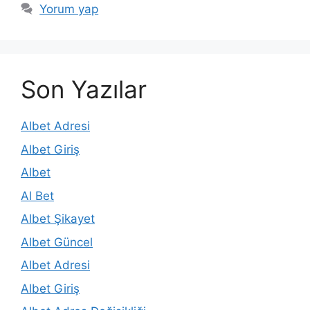
Yorum yap
Son Yazılar
Albet Adresi
Albet Giriş
Albet
Al Bet
Albet Şikayet
Albet Güncel
Albet Adresi
Albet Giriş