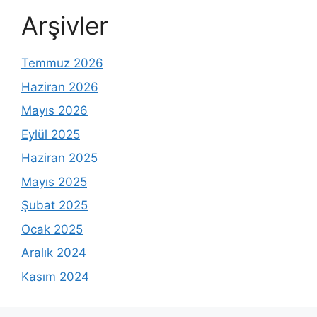
Arşivler
Temmuz 2026
Haziran 2026
Mayıs 2026
Eylül 2025
Haziran 2025
Mayıs 2025
Şubat 2025
Ocak 2025
Aralık 2024
Kasım 2024